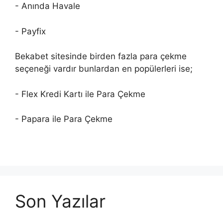
- Anında Havale
- Payfix
Bekabet sitesinde birden fazla para çekme
seçeneği vardır bunlardan en popülerleri ise;
- Flex Kredi Kartı ile Para Çekme
- Papara ile Para Çekme
Son Yazılar