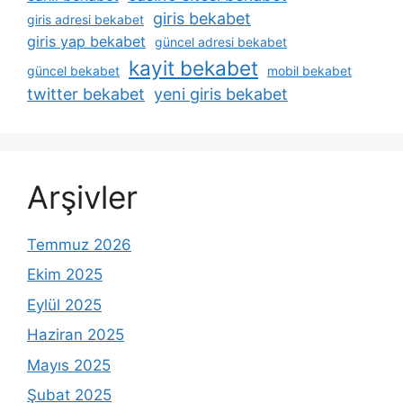
giris bekabet
giris adresi bekabet
giris yap bekabet
güncel adresi bekabet
kayit bekabet
güncel bekabet
mobil bekabet
twitter bekabet
yeni giris bekabet
Arşivler
Temmuz 2026
Ekim 2025
Eylül 2025
Haziran 2025
Mayıs 2025
Şubat 2025