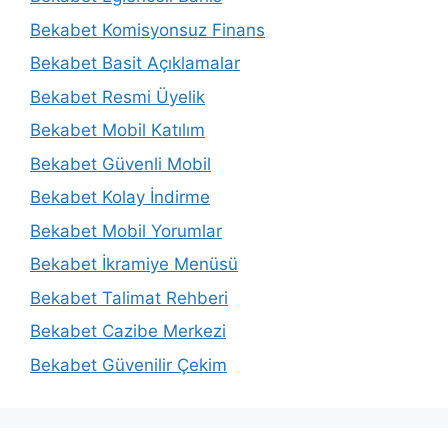
Bekabet Komisyonsuz Finans
Bekabet Basit Açıklamalar
Bekabet Resmi Üyelik
Bekabet Mobil Katılım
Bekabet Güvenli Mobil
Bekabet Kolay İndirme
Bekabet Mobil Yorumlar
Bekabet İkramiye Menüsü
Bekabet Talimat Rehberi
Bekabet Cazibe Merkezi
Bekabet Güvenilir Çekim