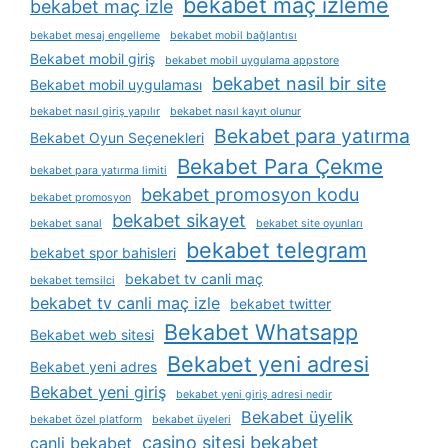
bekabet maç izleme
bekabet maç izle
bekabet mesaj engelleme
bekabet mobil bağlantısı
Bekabet mobil giriş
bekabet mobil uygulama appstore
bekabet nasil bir site
Bekabet mobil uygulaması
bekabet nasıl giriş yapılır
bekabet nasıl kayıt olunur
Bekabet para yatırma
Bekabet Oyun Seçenekleri
Bekabet Para Çekme
bekabet para yatırma limiti
bekabet promosyon kodu
bekabet promosyon
bekabet sikayet
bekabet sanal
bekabet site oyunları
bekabet telegram
bekabet spor bahisleri
bekabet tv canli maç
bekabet temsilci
bekabet tv canli maç izle
bekabet twitter
Bekabet Whatsapp
Bekabet web sitesi
Bekabet yeni adresi
Bekabet yeni adres
Bekabet yeni giriş
bekabet yeni giriş adresi nedir
Bekabet üyelik
bekabet özel platform
bekabet üyeleri
casino sitesi bekabet
canli bekabet