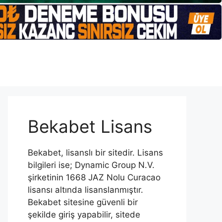
Bekabet Lisans
Bekabet, lisanslı bir sitedir. Lisans
bilgileri ise; Dynamic Group N.V.
şirketinin 1668 JAZ Nolu Curacao
lisansı altında lisanslanmıştır.
Bekabet sitesine güvenli bir
şekilde giriş yapabilir, sitede