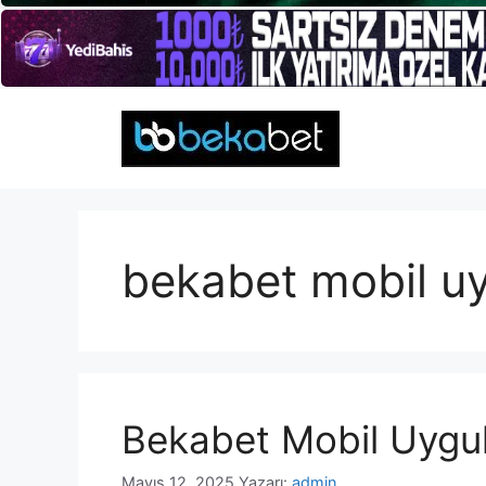
İçeriğe
atla
bekabet mobil u
Bekabet Mobil Uygu
Mayıs 12, 2025
Yazarı:
admin