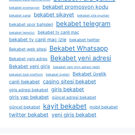
bekabet promosyon kodu
bekabet promosyon
bekabet sikayet
bekabet sanal
bekabet site oyunları
bekabet telegram
bekabet spor bahisleri
bekabet tv canli maç
bekabet temsilci
bekabet tv canli maç izle
bekabet twitter
Bekabet Whatsapp
Bekabet web sitesi
Bekabet yeni adresi
Bekabet yeni adres
Bekabet yeni giriş
bekabet yeni giriş adresi nedir
Bekabet üyelik
bekabet özel platform
bekabet üyeleri
casino sitesi bekabet
canli bekabet
giris bekabet
giris adresi bekabet
giris yap bekabet
güncel adresi bekabet
kayit bekabet
güncel bekabet
mobil bekabet
twitter bekabet
yeni giris bekabet