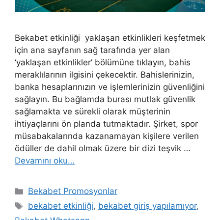
Bekabet etkinliği yaklaşan etkinlikleri keşfetmek
için ana sayfanın sağ tarafında yer alan
‘yaklaşan etkinlikler’ bölümüne tıklayın, bahis
meraklılarının ilgisini çekecektir. Bahislerinizin,
banka hesaplarınızın ve işlemlerinizin güvenliğini
sağlayın. Bu bağlamda burası mutlak güvenlik
sağlamakta ve sürekli olarak müşterinin
ihtiyaçlarını ön planda tutmaktadır. Şirket, spor
müsabakalarında kazanamayan kişilere verilen
ödüller de dahil olmak üzere bir dizi teşvik …
Devamını oku…
Kategoriler
Bekabet Promosyonlar
Etiketler
bekabet etkinliği
,
bekabet giriş yapılamıyor
,