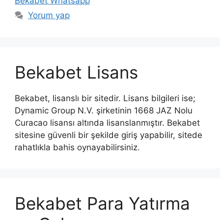
Bekabet Whatsapp
Yorum yap
Bekabet Lisans
Bekabet, lisanslı bir sitedir. Lisans bilgileri ise;
Dynamic Group N.V. şirketinin 1668 JAZ Nolu
Curacao lisansı altında lisanslanmıştır. Bekabet
sitesine güvenli bir şekilde giriş yapabilir, sitede
rahatlıkla bahis oynayabilirsiniz.
Bekabet Para Yatırma