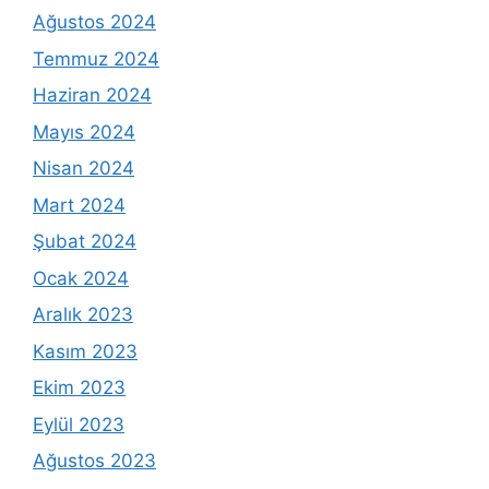
Ağustos 2024
Temmuz 2024
Haziran 2024
Mayıs 2024
Nisan 2024
Mart 2024
Şubat 2024
Ocak 2024
Aralık 2023
Kasım 2023
Ekim 2023
Eylül 2023
Ağustos 2023