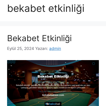
bekabet etkinliği
Bekabet Etkinliği
Eylül 25, 2024
Yazarı:
admin