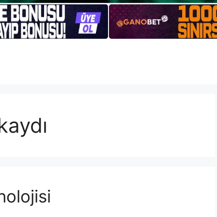
kaydı
olojisi