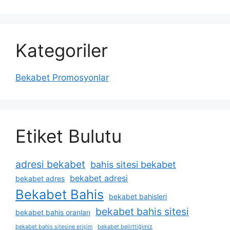
Kategoriler
Bekabet Promosyonlar
Etiket Bulutu
adresi bekabet
bahis sitesi bekabet
bekabet adresi
bekabet adres
Bekabet Bahis
bekabet bahisleri
bekabet bahis sitesi
bekabet bahis oranları
bekabet bahis sitesine erişim
bekabet belirttiğimiz