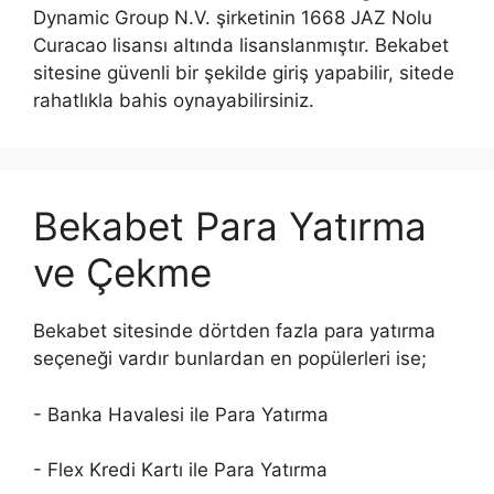
Dynamic Group N.V. şirketinin 1668 JAZ Nolu
Curacao lisansı altında lisanslanmıştır. Bekabet
sitesine güvenli bir şekilde giriş yapabilir, sitede
rahatlıkla bahis oynayabilirsiniz.
Bekabet Para Yatırma
ve Çekme
Bekabet sitesinde dörtden fazla para yatırma
seçeneği vardır bunlardan en popülerleri ise;
- Banka Havalesi ile Para Yatırma
- Flex Kredi Kartı ile Para Yatırma