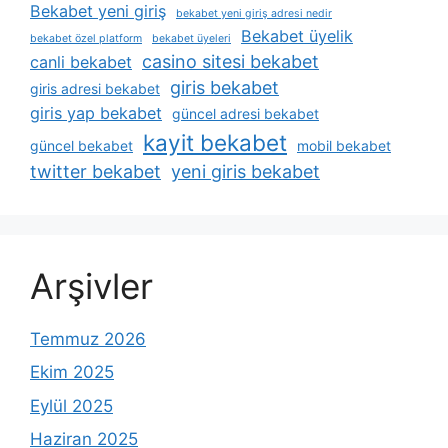
Bekabet yeni giriş
bekabet yeni giriş adresi nedir
Bekabet üyelik
bekabet özel platform
bekabet üyeleri
casino sitesi bekabet
canli bekabet
giris bekabet
giris adresi bekabet
giris yap bekabet
güncel adresi bekabet
kayit bekabet
güncel bekabet
mobil bekabet
twitter bekabet
yeni giris bekabet
Arşivler
Temmuz 2026
Ekim 2025
Eylül 2025
Haziran 2025