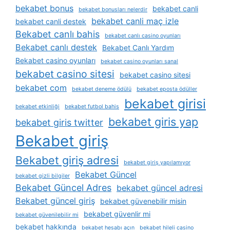
bekabet bonus
bekabet canli
bekabet bonusları nelerdir
bekabet canli maç izle
bekabet canli destek
Bekabet canlı bahis
bekabet canlı casino oyunları
Bekabet canlı destek
Bekabet Canlı Yardım
Bekabet casino oyunları
bekabet casino oyunları sanal
bekabet casino sitesi
bekabet casino sitesi
bekabet com
bekabet deneme ödülü
bekabet eposta ödüller
bekabet girisi
bekabet etkinliği
bekabet futbol bahis
bekabet giris yap
bekabet giris twitter
Bekabet giriş
Bekabet giriş adresi
bekabet giriş yapılamıyor
Bekabet Güncel
bekabet gizli bilgiler
Bekabet Güncel Adres
bekabet güncel adresi
Bekabet güncel giriş
bekabet güvenebilir misin
bekabet güvenlir mi
bekabet güvenilebilir mi
bekabet hakkında
bekabet hesabı açın
bekabet hileli casino