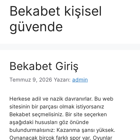
Bekabet kişisel
güvende
Bekabet Giriş
Temmuz 9, 2026
Yazarı:
admin
Herkese adil ve nazik davranırlar. Bu web
sitesinin bir parçası olmak istiyorsanız
Bekabet seçmelisiniz. Bir site seçerken
aşağıdaki hususları göz önünde
bulundurmalısınız: Kazanma şansı yüksek.
Oynanacak birçok farklı spor var. Oyunlar