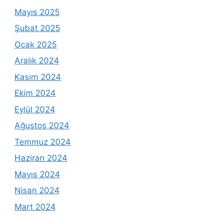
Mayıs 2025
Şubat 2025
Ocak 2025
Aralık 2024
Kasım 2024
Ekim 2024
Eylül 2024
Ağustos 2024
Temmuz 2024
Haziran 2024
Mayıs 2024
Nisan 2024
Mart 2024