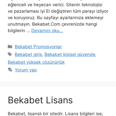
eğlenceli ve heyecan verici. Sitenin teknolojisi
ve pazarlaması iyi El değiştiren tüm parayı izliyor
ve koruyoruz. Bu sayfayı ayarlarınıza eklemeyi
unutmayın. Bekabet.Com çevrenizde hangi
bilgilerin …
Devamını oku…
Kategoriler
Bekabet Promosyonlar
Etiketler
Bekabet giriş
,
Bekabet kişisel güvende
,
Bekabet yüksek çözünürlük
Yorum yap
Bekabet Lisans
Bekabet, lisanslı bir sitedir. Lisans bilgileri ise;