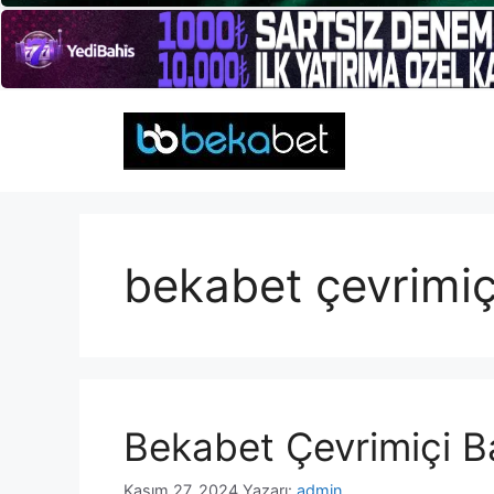
İçeriğe
atla
bekabet çevrimiç
Bekabet Çevrimiçi B
Kasım 27, 2024
Yazarı:
admin