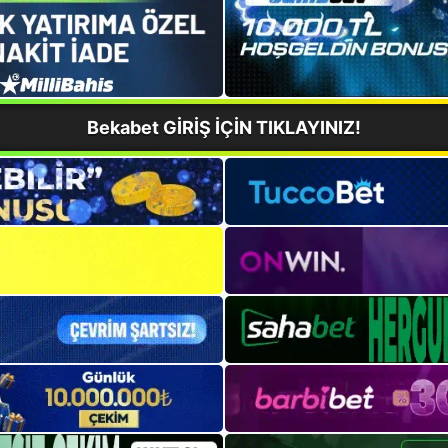
Bekabet GİRİŞ İÇİN TIKLAYINIZ!