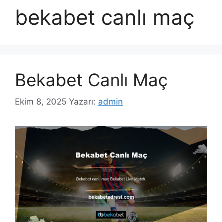
bekabet canlı maç
Bekabet Canlı Maç
Ekim 8, 2025
Yazarı:
admin