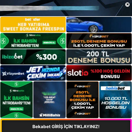
×
Bekabet GİRİŞ İÇİN TIKLAYINIZ!