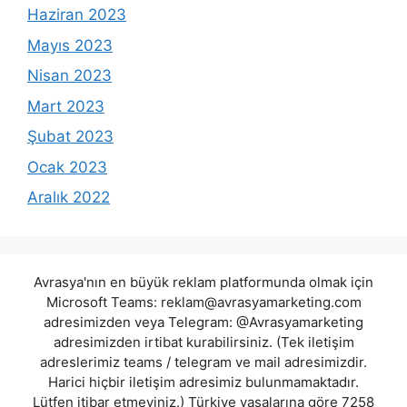
Haziran 2023
Mayıs 2023
Nisan 2023
Mart 2023
Şubat 2023
Ocak 2023
Aralık 2022
Avrasya'nın en büyük reklam platformunda olmak için
Microsoft Teams:
reklam@avrasyamarketing.com
adresimizden veya Telegram: @Avrasyamarketing
adresimizden irtibat kurabilirsiniz. (Tek iletişim
adreslerimiz teams / telegram ve mail adresimizdir.
Harici hiçbir iletişim adresimiz bulunmamaktadır.
Lütfen itibar etmeyiniz.) Türkiye yasalarına göre 7258