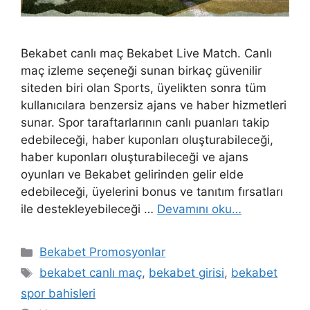
Bekabet canlı maç Bekabet Live Match. Canlı
maç izleme seçeneği sunan birkaç güvenilir
siteden biri olan Sports, üyelikten sonra tüm
kullanıcılara benzersiz ajans ve haber hizmetleri
sunar. Spor taraftarlarının canlı puanları takip
edebileceği, haber kuponları oluşturabileceği,
haber kuponları oluşturabileceği ve ajans
oyunları ve Bekabet gelirinden gelir elde
edebileceği, üyelerini bonus ve tanıtım fırsatları
ile destekleyebileceği …
Devamını oku…
Kategoriler
Bekabet Promosyonlar
Etiketler
bekabet canlı maç
,
bekabet girisi
,
bekabet
spor bahisleri