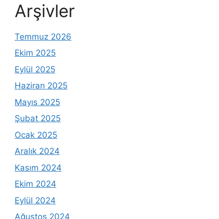
Arşivler
Temmuz 2026
Ekim 2025
Eylül 2025
Haziran 2025
Mayıs 2025
Şubat 2025
Ocak 2025
Aralık 2024
Kasım 2024
Ekim 2024
Eylül 2024
Ağustos 2024