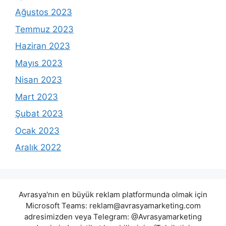
Ağustos 2023
Temmuz 2023
Haziran 2023
Mayıs 2023
Nisan 2023
Mart 2023
Şubat 2023
Ocak 2023
Aralık 2022
Avrasya'nın en büyük reklam platformunda olmak için
Microsoft Teams:
reklam@avrasyamarketing.com
adresimizden veya Telegram: @Avrasyamarketing