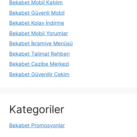
Bekabet Mobil Katılım
Bekabet Güvenli Mobil
Bekabet Kolay İndirme
Bekabet Mobil Yorumlar
Bekabet İkramiye Menüsü
Bekabet Talimat Rehberi
Bekabet Cazibe Merkezi
Bekabet Güvenilir Çekim
Kategoriler
Bekabet Promosyonlar