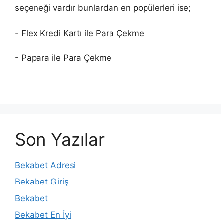
seçeneği vardır bunlardan en popülerleri ise;
- Flex Kredi Kartı ile Para Çekme
- Papara ile Para Çekme
Son Yazılar
Bekabet Adresi
Bekabet Giriş
Bekabet
Bekabet En İyi