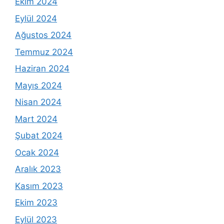
Ekim 2024
Eylül 2024
Ağustos 2024
Temmuz 2024
Haziran 2024
Mayıs 2024
Nisan 2024
Mart 2024
Şubat 2024
Ocak 2024
Aralık 2023
Kasım 2023
Ekim 2023
Eylül 2023