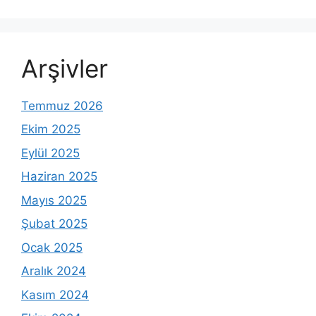
Arşivler
Temmuz 2026
Ekim 2025
Eylül 2025
Haziran 2025
Mayıs 2025
Şubat 2025
Ocak 2025
Aralık 2024
Kasım 2024