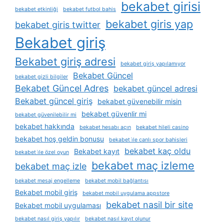
bekabet girisi
bekabet etkinliği
bekabet futbol bahis
bekabet giris yap
bekabet giris twitter
Bekabet giriş
Bekabet giriş adresi
bekabet giriş yapılamıyor
Bekabet Güncel
bekabet gizli bilgiler
Bekabet Güncel Adres
bekabet güncel adresi
Bekabet güncel giriş
bekabet güvenebilir misin
bekabet güvenlir mi
bekabet güvenilebilir mi
bekabet hakkında
bekabet hesabı açın
bekabet hileli casino
bekabet hoş geldin bonusu
bekabet i̇le canlı spor bahisleri
bekabet kaç oldu
Bekabet kayıt
bekabet i̇le özel oyun
bekabet maç izleme
bekabet maç izle
bekabet mesaj engelleme
bekabet mobil bağlantısı
Bekabet mobil giriş
bekabet mobil uygulama appstore
bekabet nasil bir site
Bekabet mobil uygulaması
bekabet nasıl giriş yapılır
bekabet nasıl kayıt olunur