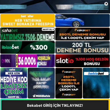
×
Bekabet GİRİŞ İÇİN TIKLAYINIZ!