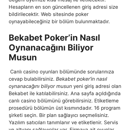
Hesapların en son güncellenen giriş adresi size
bildirilecektir. Web sitesinde poker
oynayabileceğiniz bir bölüm bulunmaktadır.
Bekabet Poker’in Nasıl
Oynanacağını Biliyor
Musun
Canlı casino oyunları bölümünde sorularınıza
cevap bulabilirsiniz.
Bekabet poker’in nasıl
oynanacağını biliyor musun
yeni giriş adresi olan
Bekabet ile katılabilirsiniz. Ana sayfa açıldığında
canlı casino bölümünü görebilirsiniz. Etiketleme
prosedürü bölümün üst kısmındadır. 16 program
şirketi seçin. Bir plan sağlayıcı seçmelisiniz.
Yazılım satıcıları tanımlanır ve etiketlenir. Servis
ve altyapı sağlayıcılar var. Firmaya ait oyunlar