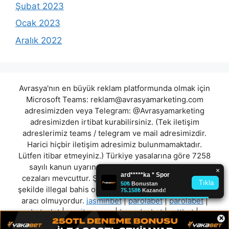
Şubat 2023
Ocak 2023
Aralık 2022
Avrasya'nın en büyük reklam platformunda olmak için
Microsoft Teams:
reklam@avrasyamarketing.com
adresimizden veya Telegram: @Avrasyamarketing
adresimizden irtibat kurabilirsiniz. (Tek iletişim
adreslerimiz teams / telegram ve mail adresimizdir.
Harici hiçbir iletişim adresimiz bulunmamaktadır.
Lütfen itibar etmeyiniz.) Türkiye yasalarına göre 7258
sayılı kanun uyarınca yasa dışı bahis oynamanın
cezaları mevcuttur. Şu an bulunduğunuz site hiç bir
şekilde illegal bahis oyunları oynatmıyor ve oynamaya
aracı olmuyordur.
jasminbet
|
parolabet
|
parolabet
|
betxslot
|
meritqueenn
|
hanedanbet
|
rottbet
|
×
bahiszone