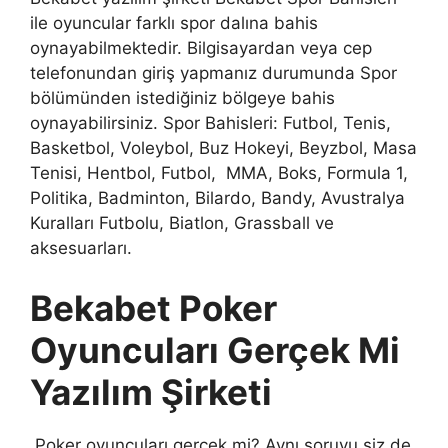
ile oyuncular farklı spor dalına bahis
oynayabilmektedir. Bilgisayardan veya cep
telefonundan giriş yapmanız durumunda Spor
bölümünden istediğiniz bölgeye bahis
oynayabilirsiniz. Spor Bahisleri: Futbol, ​​Tenis,
Basketbol, ​​Voleybol, Buz Hokeyi, Beyzbol, Masa
Tenisi, Hentbol, ​​Futbol, ​​ MMA, Boks, Formula 1,
Politika, Badminton, Bilardo, Bandy, Avustralya
Kuralları Futbolu, Biatlon, Grassball ve
aksesuarları.
Bekabet Poker
Oyuncuları Gerçek Mi
Yazılım Şirketi
Poker oyuncuları gerçek mi? Aynı soruyu siz de