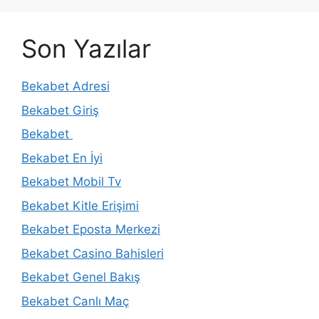
Son Yazılar
Bekabet Adresi
Bekabet Giriş
Bekabet
Bekabet En İyi
Bekabet Mobil Tv
Bekabet Kitle Erişimi
Bekabet Eposta Merkezi
Bekabet Casino Bahisleri
Bekabet Genel Bakış
Bekabet Canlı Maç