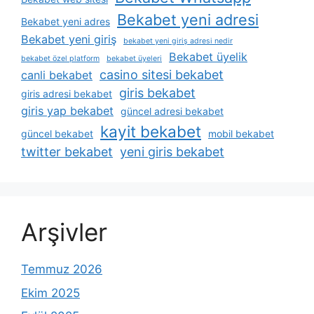
Bekabet yeni adresi
Bekabet yeni adres
Bekabet yeni giriş
bekabet yeni giriş adresi nedir
Bekabet üyelik
bekabet özel platform
bekabet üyeleri
casino sitesi bekabet
canli bekabet
giris bekabet
giris adresi bekabet
giris yap bekabet
güncel adresi bekabet
kayit bekabet
güncel bekabet
mobil bekabet
twitter bekabet
yeni giris bekabet
Arşivler
Temmuz 2026
Ekim 2025