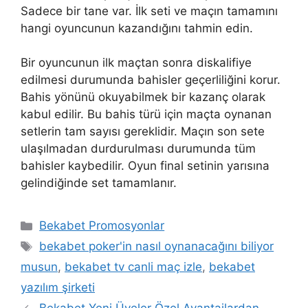
Sadece bir tane var. İlk seti ve maçın tamamını
hangi oyuncunun kazandığını tahmin edin.
Bir oyuncunun ilk maçtan sonra diskalifiye
edilmesi durumunda bahisler geçerliliğini korur.
Bahis yönünü okuyabilmek bir kazanç olarak
kabul edilir. Bu bahis türü için maçta oynanan
setlerin tam sayısı gereklidir. Maçın son sete
ulaşılmadan durdurulması durumunda tüm
bahisler kaybedilir. Oyun final setinin yarısına
gelindiğinde set tamamlanır.
Kategoriler
Bekabet Promosyonlar
Etiketler
bekabet poker'in nasıl oynanacağını biliyor
musun
,
bekabet tv canli maç izle
,
bekabet
yazılım şirketi