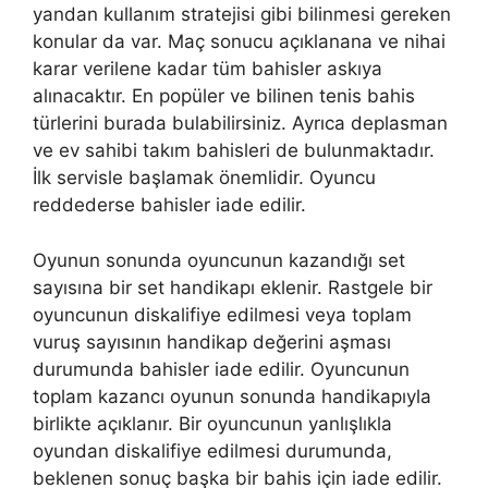
yandan kullanım stratejisi gibi bilinmesi gereken
konular da var. Maç sonucu açıklanana ve nihai
karar verilene kadar tüm bahisler askıya
alınacaktır. En popüler ve bilinen tenis bahis
türlerini burada bulabilirsiniz. Ayrıca deplasman
ve ev sahibi takım bahisleri de bulunmaktadır.
İlk servisle başlamak önemlidir. Oyuncu
reddederse bahisler iade edilir.
Oyunun sonunda oyuncunun kazandığı set
sayısına bir set handikapı eklenir. Rastgele bir
oyuncunun diskalifiye edilmesi veya toplam
vuruş sayısının handikap değerini aşması
durumunda bahisler iade edilir. Oyuncunun
toplam kazancı oyunun sonunda handikapıyla
birlikte açıklanır. Bir oyuncunun yanlışlıkla
oyundan diskalifiye edilmesi durumunda,
beklenen sonuç başka bir bahis için iade edilir.