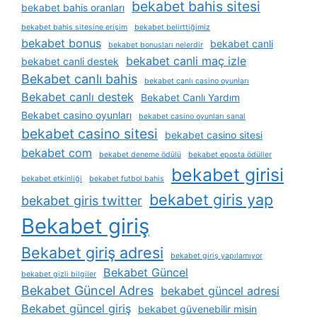
bekabet bahis sitesi
bekabet bahis oranları
bekabet bahis sitesine erişim
bekabet belirttiğimiz
bekabet bonus
bekabet canli
bekabet bonusları nelerdir
bekabet canli maç izle
bekabet canli destek
Bekabet canlı bahis
bekabet canlı casino oyunları
Bekabet canlı destek
Bekabet Canlı Yardım
Bekabet casino oyunları
bekabet casino oyunları sanal
bekabet casino sitesi
bekabet casino sitesi
bekabet com
bekabet deneme ödülü
bekabet eposta ödüller
bekabet girisi
bekabet etkinliği
bekabet futbol bahis
bekabet giris yap
bekabet giris twitter
Bekabet giriş
Bekabet giriş adresi
bekabet giriş yapılamıyor
Bekabet Güncel
bekabet gizli bilgiler
Bekabet Güncel Adres
bekabet güncel adresi
Bekabet güncel giriş
bekabet güvenebilir misin