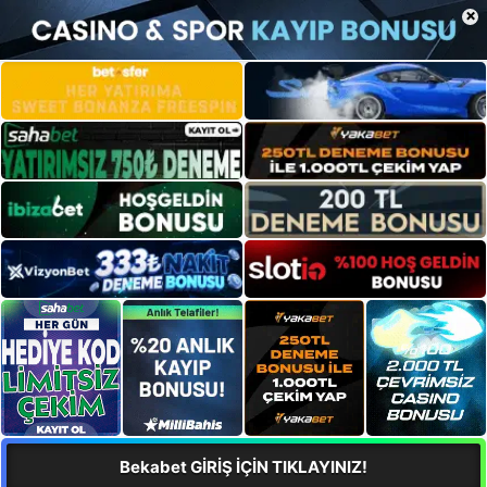
×
Bekabet GİRİŞ İÇİN TIKLAYINIZ!