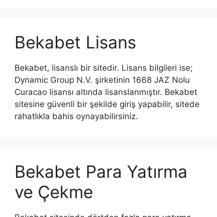
Bekabet Lisans
Bekabet, lisanslı bir sitedir. Lisans bilgileri ise;
Dynamic Group N.V. şirketinin 1668 JAZ Nolu
Curacao lisansı altında lisanslanmıştır. Bekabet
sitesine güvenli bir şekilde giriş yapabilir, sitede
rahatlıkla bahis oynayabilirsiniz.
Bekabet Para Yatırma
ve Çekme