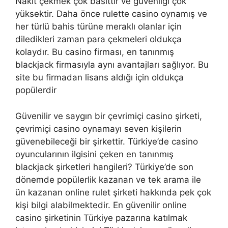
Nakit çekmek çok basittir ve güvenliği çok
yüksektir. Daha önce rulette casino oynamış ve
her türlü bahis türüne meraklı olanlar için
diledikleri zaman para çekmeleri oldukça
kolaydır. Bu casino firması, en tanınmış
blackjack firmasıyla aynı avantajları sağlıyor. Bu
site bu firmadan lisans aldığı için oldukça
popülerdir
Güvenilir ve saygın bir çevrimiçi casino şirketi,
çevrimiçi casino oynamayı seven kişilerin
güvenebileceği bir şirkettir. Türkiye’de casino
oyuncularının ilgisini çeken en tanınmış
blackjack şirketleri hangileri? Türkiye’de son
dönemde popülerlik kazanan ve tek arama ile
ün kazanan online rulet şirketi hakkında pek çok
kişi bilgi alabilmektedir. En güvenilir online
casino şirketinin Türkiye pazarına katılmak