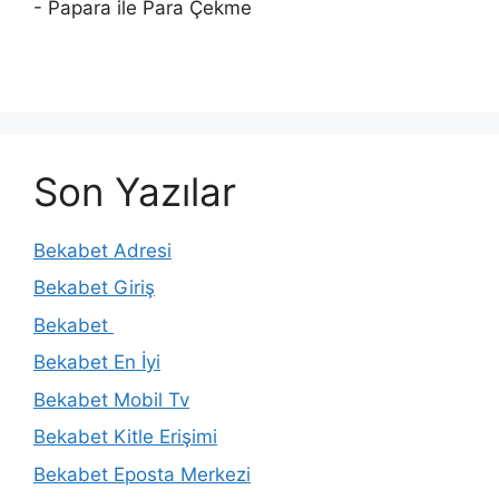
- Papara ile Para Çekme
Son Yazılar
Bekabet Adresi
Bekabet Giriş
Bekabet
Bekabet En İyi
Bekabet Mobil Tv
Bekabet Kitle Erişimi
Bekabet Eposta Merkezi