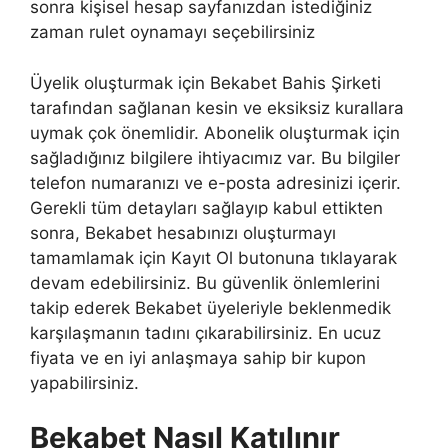
sonra kişisel hesap sayfanızdan istediğiniz
zaman rulet oynamayı seçebilirsiniz
Üyelik oluşturmak için Bekabet Bahis Şirketi
tarafından sağlanan kesin ve eksiksiz kurallara
uymak çok önemlidir. Abonelik oluşturmak için
sağladığınız bilgilere ihtiyacımız var. Bu bilgiler
telefon numaranızı ve e-posta adresinizi içerir.
Gerekli tüm detayları sağlayıp kabul ettikten
sonra, Bekabet hesabınızı oluşturmayı
tamamlamak için Kayıt Ol butonuna tıklayarak
devam edebilirsiniz. Bu güvenlik önlemlerini
takip ederek Bekabet üyeleriyle beklenmedik
karşılaşmanın tadını çıkarabilirsiniz. En ucuz
fiyata ve en iyi anlaşmaya sahip bir kupon
yapabilirsiniz.
Bekabet Nasıl Katılınır