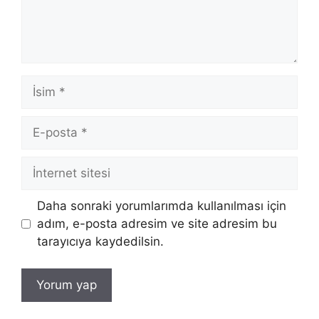
İsim
E-
posta
İnternet
sitesi
Daha sonraki yorumlarımda kullanılması için
adım, e-posta adresim ve site adresim bu
tarayıcıya kaydedilsin.