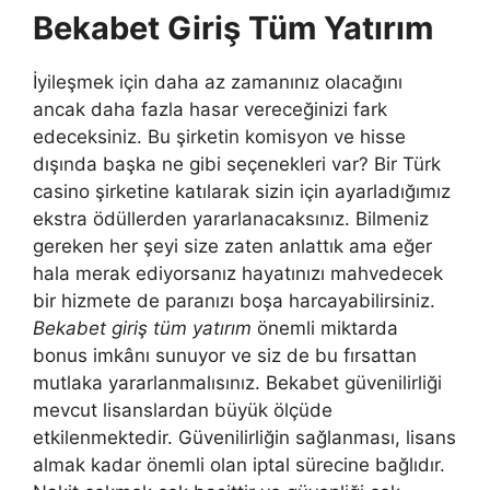
Bekabet Giriş Tüm Yatırım
İyileşmek için daha az zamanınız olacağını
ancak daha fazla hasar vereceğinizi fark
edeceksiniz. Bu şirketin komisyon ve hisse
dışında başka ne gibi seçenekleri var? Bir Türk
casino şirketine katılarak sizin için ayarladığımız
ekstra ödüllerden yararlanacaksınız. Bilmeniz
gereken her şeyi size zaten anlattık ama eğer
hala merak ediyorsanız hayatınızı mahvedecek
bir hizmete de paranızı boşa harcayabilirsiniz.
Bekabet giriş tüm yatırım
önemli miktarda
bonus imkânı sunuyor ve siz de bu fırsattan
mutlaka yararlanmalısınız. Bekabet güvenilirliği
mevcut lisanslardan büyük ölçüde
etkilenmektedir. Güvenilirliğin sağlanması, lisans
almak kadar önemli olan iptal sürecine bağlıdır.