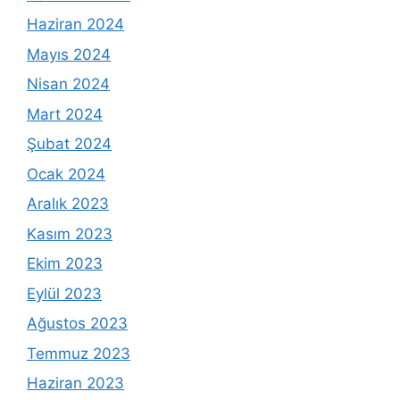
Haziran 2024
Mayıs 2024
Nisan 2024
Mart 2024
Şubat 2024
Ocak 2024
Aralık 2023
Kasım 2023
Ekim 2023
Eylül 2023
Ağustos 2023
Temmuz 2023
Haziran 2023