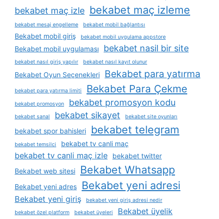
bekabet maç izleme
bekabet maç izle
bekabet mesaj engelleme
bekabet mobil bağlantısı
Bekabet mobil giriş
bekabet mobil uygulama appstore
bekabet nasil bir site
Bekabet mobil uygulaması
bekabet nasıl giriş yapılır
bekabet nasıl kayıt olunur
Bekabet para yatırma
Bekabet Oyun Seçenekleri
Bekabet Para Çekme
bekabet para yatırma limiti
bekabet promosyon kodu
bekabet promosyon
bekabet sikayet
bekabet sanal
bekabet site oyunları
bekabet telegram
bekabet spor bahisleri
bekabet tv canli maç
bekabet temsilci
bekabet tv canli maç izle
bekabet twitter
Bekabet Whatsapp
Bekabet web sitesi
Bekabet yeni adresi
Bekabet yeni adres
Bekabet yeni giriş
bekabet yeni giriş adresi nedir
Bekabet üyelik
bekabet özel platform
bekabet üyeleri