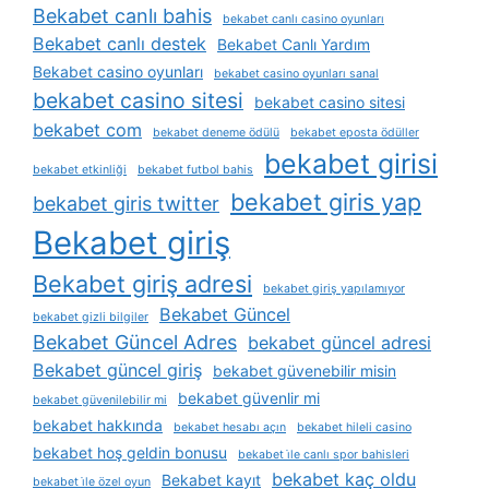
Bekabet canlı bahis
bekabet canlı casino oyunları
Bekabet canlı destek
Bekabet Canlı Yardım
Bekabet casino oyunları
bekabet casino oyunları sanal
bekabet casino sitesi
bekabet casino sitesi
bekabet com
bekabet deneme ödülü
bekabet eposta ödüller
bekabet girisi
bekabet etkinliği
bekabet futbol bahis
bekabet giris yap
bekabet giris twitter
Bekabet giriş
Bekabet giriş adresi
bekabet giriş yapılamıyor
Bekabet Güncel
bekabet gizli bilgiler
Bekabet Güncel Adres
bekabet güncel adresi
Bekabet güncel giriş
bekabet güvenebilir misin
bekabet güvenlir mi
bekabet güvenilebilir mi
bekabet hakkında
bekabet hesabı açın
bekabet hileli casino
bekabet hoş geldin bonusu
bekabet i̇le canlı spor bahisleri
bekabet kaç oldu
Bekabet kayıt
bekabet i̇le özel oyun