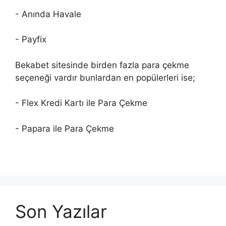
- Anında Havale
- Payfix
Bekabet sitesinde birden fazla para çekme
seçeneği vardır bunlardan en popülerleri ise;
- Flex Kredi Kartı ile Para Çekme
- Papara ile Para Çekme
Son Yazılar