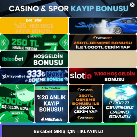
×
Bekabet GİRİŞ İÇİN TIKLAYINIZ!