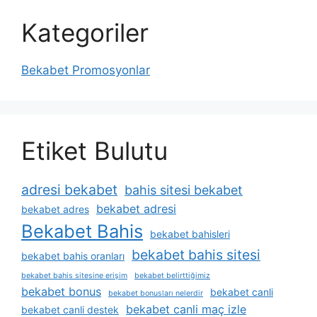
Kategoriler
Bekabet Promosyonlar
Etiket Bulutu
adresi bekabet
bahis sitesi bekabet
bekabet adresi
bekabet adres
Bekabet Bahis
bekabet bahisleri
bekabet bahis sitesi
bekabet bahis oranları
bekabet bahis sitesine erişim
bekabet belirttiğimiz
bekabet bonus
bekabet canli
bekabet bonusları nelerdir
bekabet canli maç izle
bekabet canli destek