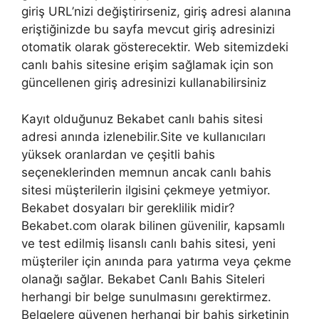
giriş URL’nizi değiştirirseniz, giriş adresi alanına
eriştiğinizde bu sayfa mevcut giriş adresinizi
otomatik olarak gösterecektir. Web sitemizdeki
canlı bahis sitesine erişim sağlamak için son
güncellenen giriş adresinizi kullanabilirsiniz
Kayıt olduğunuz Bekabet canlı bahis sitesi
adresi anında izlenebilir.Site ve kullanıcıları
yüksek oranlardan ve çeşitli bahis
seçeneklerinden memnun ancak canlı bahis
sitesi müşterilerin ilgisini çekmeye yetmiyor.
Bekabet dosyaları bir gereklilik midir?
Bekabet.com olarak bilinen güvenilir, kapsamlı
ve test edilmiş lisanslı canlı bahis sitesi, yeni
müşteriler için anında para yatırma veya çekme
olanağı sağlar. Bekabet Canlı Bahis Siteleri
herhangi bir belge sunulmasını gerektirmez.
Belgelere güvenen herhangi bir bahis şirketinin