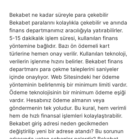
Bekabet ne kadar süreyle para çekebilir
Bekabet paralarını kolaylıkla çekebilir ve anında
finans departmanımız aracılığıyla yatırabilirler.
5-15 dakikalık işlem süresi, kullanılan finans
yöntemine bağlıdır. Bazı ön ödemeli kart
türlerine hemen onay verilir. Kullanılan teknoloji,
verilerin işlenme hızını belirler. Bekabet finans
departmanı para çekme taleplerini saniyeler
içinde onaylıyor. Web Sitesindeki her ödeme
yönteminin belirlenmiş bir minimum limiti vardır.
Ödeme teknolojisinin bir minimum ödeme eşiği
vardır. Hesabınız ödeme almanın veya
göndermenin tek yoludur. Bu kural, hem verimli
hem de hızlı finansal işlemleri kolaylaştırabilir.
Bekabet giriş adresi neden gecikmeden
değiştirilip yeni bir adrese atandı? Bu sorunun