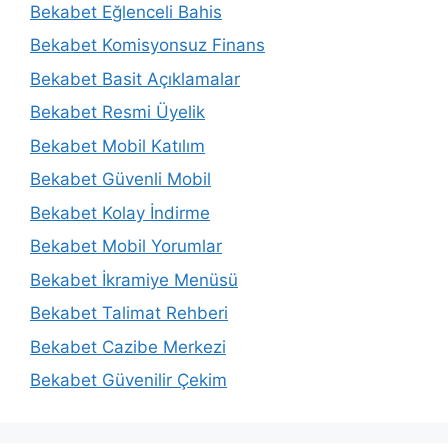
Bekabet Eğlenceli Bahis
Bekabet Komisyonsuz Finans
Bekabet Basit Açıklamalar
Bekabet Resmi Üyelik
Bekabet Mobil Katılım
Bekabet Güvenli Mobil
Bekabet Kolay İndirme
Bekabet Mobil Yorumlar
Bekabet İkramiye Menüsü
Bekabet Talimat Rehberi
Bekabet Cazibe Merkezi
Bekabet Güvenilir Çekim