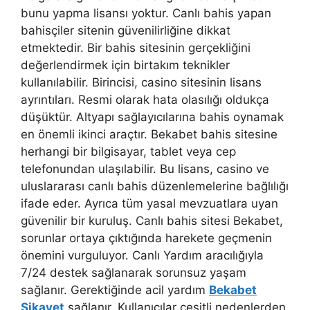
bunu yapma lisansı yoktur. Canlı bahis yapan
bahisçiler sitenin güvenilirliğine dikkat
etmektedir. Bir bahis sitesinin gerçekliğini
değerlendirmek için birtakım teknikler
kullanılabilir. Birincisi, casino sitesinin lisans
ayrıntıları. Resmi olarak hata olasılığı oldukça
düşüktür. Altyapı sağlayıcılarına bahis oynamak
en önemli ikinci araçtır. Bekabet bahis sitesine
herhangi bir bilgisayar, tablet veya cep
telefonundan ulaşılabilir. Bu lisans, casino ve
uluslararası canlı bahis düzenlemelerine bağlılığı
ifade eder. Ayrıca tüm yasal mevzuatlara uyan
güvenilir bir kuruluş. Canlı bahis sitesi Bekabet,
sorunlar ortaya çıktığında harekete geçmenin
önemini vurguluyor. Canlı Yardım aracılığıyla
7/24 destek sağlanarak sorunsuz yaşam
sağlanır. Gerektiğinde acil yardım
Bekabet
Şikayet
sağlanır. Kullanıcılar çeşitli nedenlerden