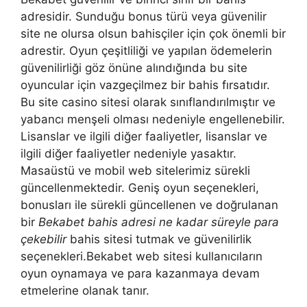
adresidir. Sunduğu bonus türü veya güvenilir
site ne olursa olsun bahisçiler için çok önemli bir
adrestir. Oyun çeşitliliği ve yapılan ödemelerin
güvenilirliği göz önüne alındığında bu site
oyuncular için vazgeçilmez bir bahis fırsatıdır.
Bu site casino sitesi olarak sınıflandırılmıştır ve
yabancı menşeli olması nedeniyle engellenebilir.
Lisanslar ve ilgili diğer faaliyetler, lisanslar ve
ilgili diğer faaliyetler nedeniyle yasaktır.
Masaüstü ve mobil web sitelerimiz sürekli
güncellenmektedir. Geniş oyun seçenekleri,
bonusları ile sürekli güncellenen ve doğrulanan
bir
Bekabet bahis adresi ne kadar süreyle para
çekebilir
bahis sitesi tutmak ve güvenilirlik
seçenekleri.Bekabet web sitesi kullanıcıların
oyun oynamaya ve para kazanmaya devam
etmelerine olanak tanır.