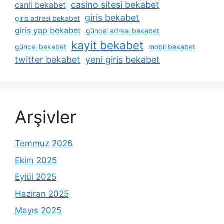
casino sitesi bekabet
canli bekabet
giris bekabet
giris adresi bekabet
giris yap bekabet
güncel adresi bekabet
kayit bekabet
güncel bekabet
mobil bekabet
twitter bekabet
yeni giris bekabet
Arşivler
Temmuz 2026
Ekim 2025
Eylül 2025
Haziran 2025
Mayıs 2025