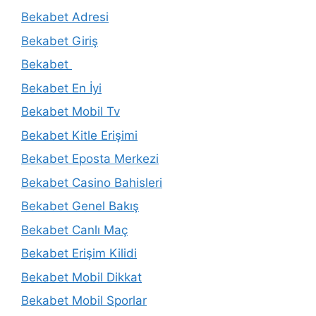
Bekabet Adresi
Bekabet Giriş
Bekabet
Bekabet En İyi
Bekabet Mobil Tv
Bekabet Kitle Erişimi
Bekabet Eposta Merkezi
Bekabet Casino Bahisleri
Bekabet Genel Bakış
Bekabet Canlı Maç
Bekabet Erişim Kilidi
Bekabet Mobil Dikkat
Bekabet Mobil Sporlar