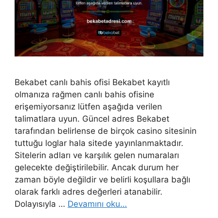
Bekabet canlı bahis ofisi Bekabet kayıtlı
olmanıza rağmen canlı bahis ofisine
erişemiyorsanız lütfen aşağıda verilen
talimatlara uyun. Güncel adres Bekabet
tarafından belirlense de birçok casino sitesinin
tuttuğu loglar hala sitede yayınlanmaktadır.
Sitelerin adları ve karşılık gelen numaraları
gelecekte değiştirilebilir. Ancak durum her
zaman böyle değildir ve belirli koşullara bağlı
olarak farklı adres değerleri atanabilir.
Dolayısıyla …
Devamını oku…