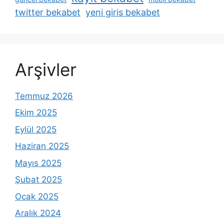
twitter bekabet
yeni giris bekabet
Arşivler
Temmuz 2026
Ekim 2025
Eylül 2025
Haziran 2025
Mayıs 2025
Şubat 2025
Ocak 2025
Aralık 2024