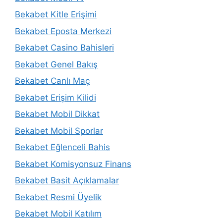
Bekabet Kitle Erişimi
Bekabet Eposta Merkezi
Bekabet Casino Bahisleri
Bekabet Genel Bakış
Bekabet Canlı Maç
Bekabet Erişim Kilidi
Bekabet Mobil Dikkat
Bekabet Mobil Sporlar
Bekabet Eğlenceli Bahis
Bekabet Komisyonsuz Finans
Bekabet Basit Açıklamalar
Bekabet Resmi Üyelik
Bekabet Mobil Katılım