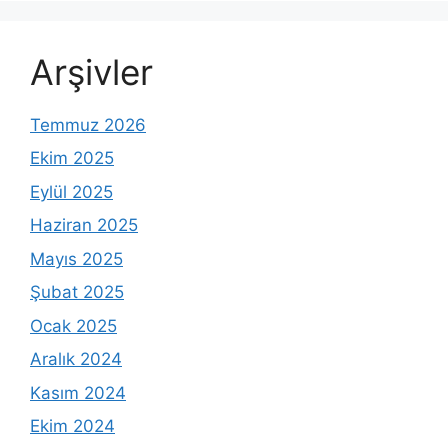
Arşivler
Temmuz 2026
Ekim 2025
Eylül 2025
Haziran 2025
Mayıs 2025
Şubat 2025
Ocak 2025
Aralık 2024
Kasım 2024
Ekim 2024