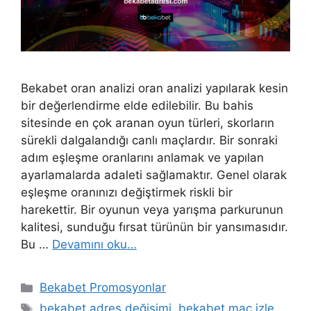
Bekabet oran analizi oran analizi yapılarak kesin
bir değerlendirme elde edilebilir. Bu bahis
sitesinde en çok aranan oyun türleri, skorların
sürekli dalgalandığı canlı maçlardır. Bir sonraki
adım eşleşme oranlarını anlamak ve yapılan
ayarlamalarda adaleti sağlamaktır. Genel olarak
eşleşme oranınızı değiştirmek riskli bir
harekettir. Bir oyunun veya yarışma parkurunun
kalitesi, sunduğu fırsat türünün bir yansımasıdır.
Bu …
Devamını oku…
Kategoriler
Bekabet Promosyonlar
Etiketler
bekabet adres değişimi
,
bekabet maç izle
,