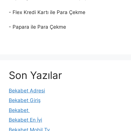
- Flex Kredi Kartı ile Para Çekme
- Papara ile Para Çekme
Son Yazılar
Bekabet Adresi
Bekabet Giriş
Bekabet
Bekabet En İyi
Bekabet Mobil Tv