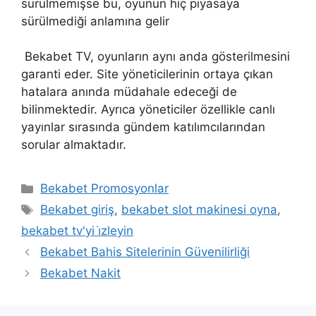
sürülmemişse bu, oyunun hiç piyasaya
sürülmediği anlamına gelir
Bekabet TV, oyunların aynı anda gösterilmesini
garanti eder. Site yöneticilerinin ortaya çıkan
hatalara anında müdahale edeceği de
bilinmektedir. Ayrıca yöneticiler özellikle canlı
yayınlar sırasında gündem katılımcılarından
sorular almaktadır.
Kategoriler
Bekabet Promosyonlar
Etiketler
Bekabet giriş
,
bekabet slot makinesi oyna
,
bekabet tv'yi i̇zleyin
Bekabet Bahis Sitelerinin Güvenilirliği
Bekabet Nakit