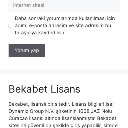
İnternet
sitesi
Daha sonraki yorumlarımda kullanılması için
adım, e-posta adresim ve site adresim bu
tarayıcıya kaydedilsin.
Bekabet Lisans
Bekabet, lisanslı bir sitedir. Lisans bilgileri ise;
Dynamic Group N.V. şirketinin 1668 JAZ Nolu
Curacao lisansı altında lisanslanmıştır. Bekabet
sitesine güvenli bir şekilde giriş yapabilir, sitede