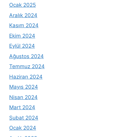
Ocak 2025
Aralık 2024
Kasım 2024
Ekim 2024
Eylül 2024
Ağustos 2024
Temmuz 2024
Haziran 2024
Mayıs 2024
Nisan 2024
Mart 2024
Şubat 2024
Ocak 2024