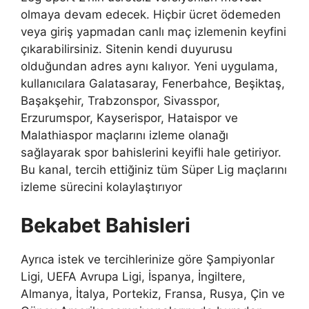
olmaya devam edecek. Hiçbir ücret ödemeden
veya giriş yapmadan canlı maç izlemenin keyfini
çıkarabilirsiniz. Sitenin kendi duyurusu
olduğundan adres aynı kalıyor. Yeni uygulama,
kullanıcılara Galatasaray, Fenerbahce, Beşiktaş,
Başakşehir, Trabzonspor, Sivasspor,
Erzurumspor, Kayserispor, Hataispor ve
Malathiaspor maçlarını izleme olanağı
sağlayarak spor bahislerini keyifli hale getiriyor.
Bu kanal, tercih ettiğiniz tüm Süper Lig maçlarını
izleme sürecini kolaylaştırıyor
Bekabet Bahisleri
Ayrıca istek ve tercihlerinize göre Şampiyonlar
Ligi, UEFA Avrupa Ligi, İspanya, İngiltere,
Almanya, İtalya, Portekiz, Fransa, Rusya, Çin ve