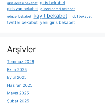
giris bekabet
giris adresi bekabet
giris yap bekabet
güncel adresi bekabet
kayit bekabet
güncel bekabet
mobil bekabet
twitter bekabet
yeni giris bekabet
Arşivler
Temmuz 2026
Ekim 2025
Eylül 2025
Haziran 2025
Mayıs 2025
Şubat 2025