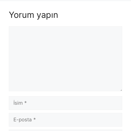
Yorum yapın
Yorum
İsim
E-
posta