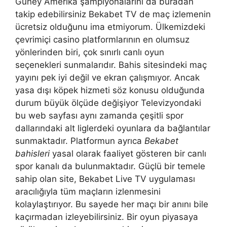
Güney Amerika şampiyonalarını da buradan
takip edebilirsiniz Bekabet TV de maç izlemenin
ücretsiz olduğunu ima etmiyorum. Ülkemizdeki
çevrimiçi casino platformlarının en olumsuz
yönlerinden biri, çok sınırlı canlı oyun
seçenekleri sunmalarıdır. Bahis sitesindeki maç
yayını pek iyi değil ve ekran çalışmıyor. Ancak
yasa dışı köpek hizmeti söz konusu olduğunda
durum büyük ölçüde değişiyor Televizyondaki
bu web sayfası aynı zamanda çeşitli spor
dallarındaki alt liglerdeki oyunlara da bağlantılar
sunmaktadır. Platformun ayrıca
Bekabet
bahisleri
yasal olarak faaliyet gösteren bir canlı
spor kanalı da bulunmaktadır. Güçlü bir temele
sahip olan site, Bekabet Live TV uygulaması
aracılığıyla tüm maçların izlenmesini
kolaylaştırıyor. Bu sayede her maçı bir anını bile
kaçırmadan izleyebilirsiniz. Bir oyun piyasaya