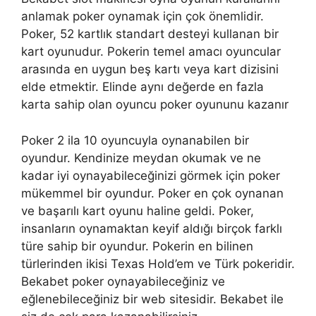
anlamak poker oynamak için çok önemlidir.
Poker, 52 kartlık standart desteyi kullanan bir
kart oyunudur. Pokerin temel amacı oyuncular
arasında en uygun beş kartı veya kart dizisini
elde etmektir. Elinde aynı değerde en fazla
karta sahip olan oyuncu poker oyununu kazanır
Poker 2 ila 10 oyuncuyla oynanabilen bir
oyundur. Kendinize meydan okumak ve ne
kadar iyi oynayabileceğinizi görmek için poker
mükemmel bir oyundur. Poker en çok oynanan
ve başarılı kart oyunu haline geldi. Poker,
insanların oynamaktan keyif aldığı birçok farklı
türe sahip bir oyundur. Pokerin en bilinen
türlerinden ikisi Texas Hold’em ve Türk pokeridir.
Bekabet poker oynayabileceğiniz ve
eğlenebileceğiniz bir web sitesidir. Bekabet ile