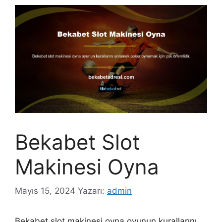
Bekabet Slot
Makinesi Oyna
Mayıs 15, 2024
Yazarı:
admin
Bekabet slot makinesi oyna oyunun kurallarını