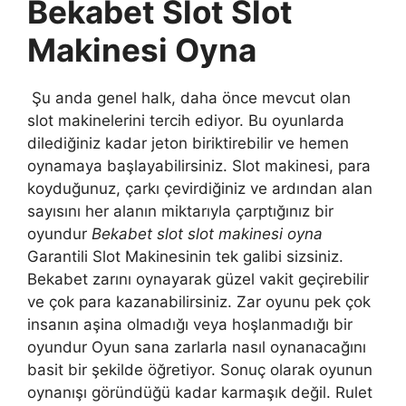
Bekabet Slot Slot
Makinesi Oyna
Şu anda genel halk, daha önce mevcut olan
slot makinelerini tercih ediyor. Bu oyunlarda
dilediğiniz kadar jeton biriktirebilir ve hemen
oynamaya başlayabilirsiniz. Slot makinesi, para
koyduğunuz, çarkı çevirdiğiniz ve ardından alan
sayısını her alanın miktarıyla çarptığınız bir
oyundur
Bekabet slot slot makinesi oyna
Garantili Slot Makinesinin tek galibi sizsiniz.
Bekabet zarını oynayarak güzel vakit geçirebilir
ve çok para kazanabilirsiniz. Zar oyunu pek çok
insanın aşina olmadığı veya hoşlanmadığı bir
oyundur Oyun sana zarlarla nasıl oynanacağını
basit bir şekilde öğretiyor. Sonuç olarak oyunun
oynanışı göründüğü kadar karmaşık değil. Rulet