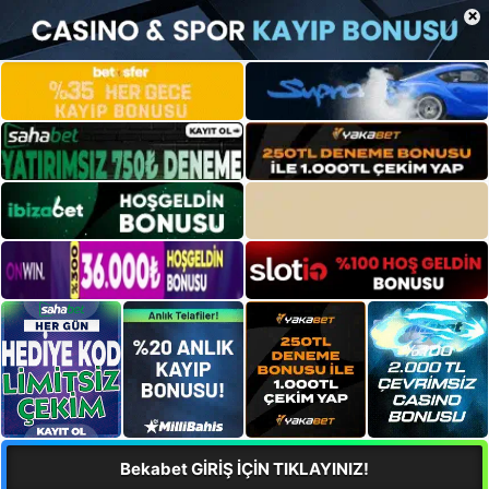
×
Bekabet GİRİŞ İÇİN TIKLAYINIZ!