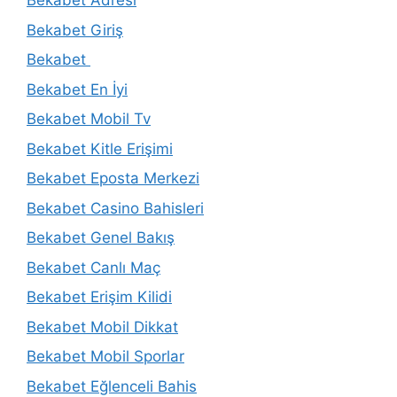
Bekabet Adresi
Bekabet Giriş
Bekabet
Bekabet En İyi
Bekabet Mobil Tv
Bekabet Kitle Erişimi
Bekabet Eposta Merkezi
Bekabet Casino Bahisleri
Bekabet Genel Bakış
Bekabet Canlı Maç
Bekabet Erişim Kilidi
Bekabet Mobil Dikkat
Bekabet Mobil Sporlar
Bekabet Eğlenceli Bahis