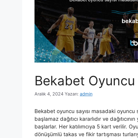
Bekabet Oyuncu 
Aralık 4, 2024
Yazarı:
admin
Bekabet oyuncu sayısı masadaki oyuncu sa
başlamaz dağıtıcı kararlıdır ve dağıtıcını
başlarlar. Her katılımcıya 5 kart verilir. Oy
dönüşümlü takas ve fikir tartışması turlar