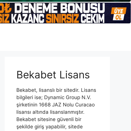
Bekabet Lisans
Bekabet, lisanslı bir sitedir. Lisans
bilgileri ise; Dynamic Group N.V.
şirketinin 1668 JAZ Nolu Curacao
lisansı altında lisanslanmıştır.
Bekabet sitesine güvenli bir
şekilde giriş yapabilir, sitede