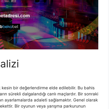
lizi
 kesin bir değerlendirme elde edilebilir. Bu bahis
rın sürekli dalgalandığı canlı maçlardır. Bir sonraki
an ayarlamalarda adaleti sağlamaktır. Genel olarak
arekettir. Bir oyunun veya yarışma parkurunun