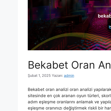
Bekabet Oran Ana
Şubat 1, 2025
Yazarı:
admin
Bekabet oran analizi oran analizi yapılarak
sitesinde en çok aranan oyun türleri, skorla
adım eşleşme oranlarını anlamak ve yapıl
eşleşme oranınızı değiştirmek riskli bir h