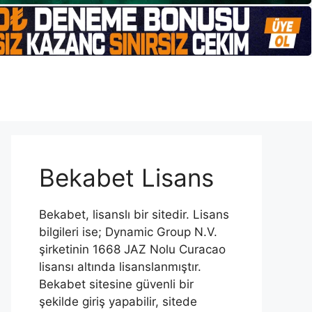
Bekabet Lisans
Bekabet, lisanslı bir sitedir. Lisans
bilgileri ise; Dynamic Group N.V.
şirketinin 1668 JAZ Nolu Curacao
lisansı altında lisanslanmıştır.
Bekabet sitesine güvenli bir
şekilde giriş yapabilir, sitede