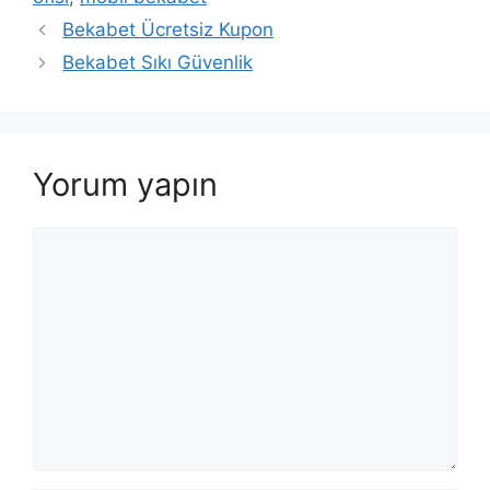
Bekabet Ücretsiz Kupon
Bekabet Sıkı Güvenlik
Yorum yapın
Yorum