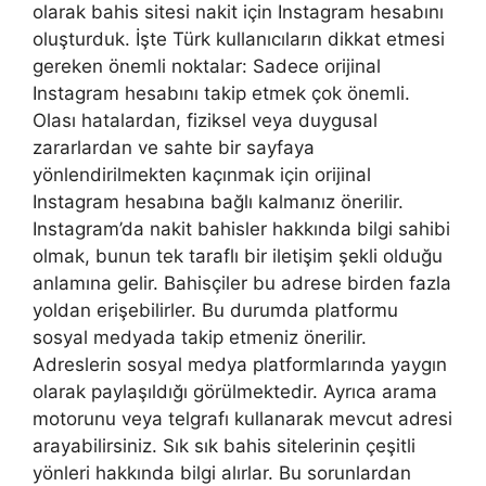
olarak bahis sitesi nakit için Instagram hesabını
oluşturduk. İşte Türk kullanıcıların dikkat etmesi
gereken önemli noktalar: Sadece orijinal
Instagram hesabını takip etmek çok önemli.
Olası hatalardan, fiziksel veya duygusal
zararlardan ve sahte bir sayfaya
yönlendirilmekten kaçınmak için orijinal
Instagram hesabına bağlı kalmanız önerilir.
Instagram’da nakit bahisler hakkında bilgi sahibi
olmak, bunun tek taraflı bir iletişim şekli olduğu
anlamına gelir. Bahisçiler bu adrese birden fazla
yoldan erişebilirler. Bu durumda platformu
sosyal medyada takip etmeniz önerilir.
Adreslerin sosyal medya platformlarında yaygın
olarak paylaşıldığı görülmektedir. Ayrıca arama
motorunu veya telgrafı kullanarak mevcut adresi
arayabilirsiniz. Sık sık bahis sitelerinin çeşitli
yönleri hakkında bilgi alırlar. Bu sorunlardan