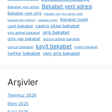
Bekabet yeni adresi
Bekabet yeni adres
Bekabet yeni giriş
bekabet yeni giriş adresi nedir
Bekabet üyelik
bekabet özel platform
bekabet üyeleri
casino sitesi bekabet
canli bekabet
giris bekabet
giris adresi bekabet
giris yap bekabet
güncel adresi bekabet
kayit bekabet
güncel bekabet
mobil bekabet
twitter bekabet
yeni giris bekabet
Arşivler
Temmuz 2026
Ekim 2025