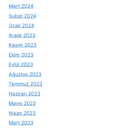
Mart 2024
Şubat 2024
Ocak 2024
Aralık 2023
Kasım 2023
Ekim 2023
Eylül 2023
Ağustos 2023
Temmuz 2023
Haziran 2023
Mayıs 2023
Nisan 2023
Mart 2023