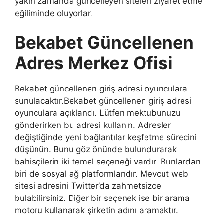
yakın zamanda güncelleyen siteleri ziyaret etme
eğiliminde oluyorlar.
Bekabet Güncellenen
Adres Merkez Ofisi
Bekabet güncellenen giriş adresi oyunculara
sunulacaktır.Bekabet güncellenen giriş adresi
oyunculara açıklandı. Lütfen mektubunuzu
gönderirken bu adresi kullanın. Adresler
değiştiğinde yeni bağlantılar keşfetme sürecini
düşünün. Bunu göz önünde bulundurarak
bahisçilerin iki temel seçeneği vardır. Bunlardan
biri de sosyal ağ platformlarıdır. Mevcut web
sitesi adresini Twitter’da zahmetsizce
bulabilirsiniz. Diğer bir seçenek ise bir arama
motoru kullanarak şirketin adını aramaktır.