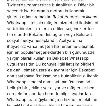
Twitter’da zahmetsizce bulabilirsiniz. Diğer bir
seçenek ise bir arama motoru kullanarak
şirketin adını aramaktır.
Bekabet adres açıklandı
Whatsapp sitesinin müşteri hizmetleri iletişimleri
ve bildirimleri için tercih edilen seçeneklerden
biri elbette Bekabet Instagram veya Bekabet
sosyal medya hesaplarıdır. Acil yardıma
ihtiyacınız varsa müşteri hizmetlerine ulaşmak
için en popüler seçeneklerden biri günümüzde
yaygın olarak kullanılan Bekabet Whatsapp
uygulamasıdır. Bu konuyla ilgili iletişim bilgileri
de dahil olmak üzere ek ayrıntılar için Bekabet
ana sayfasının üst kısmında bulabilirsiniz. İkonik
Whatsapp simgesi ana sayfanın üst kısmında
belirgin bir şekilde yer alıyor ve müşteriler hem
cep telefonlarından hem de bilgisayarlardan
Whatsapp aracılığıyla müşteri hizmetleri ekibine
kolaylıkla ulaşabiliyor. Bir Instagram hesabım