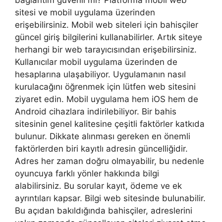
bağlantım güvenli mi? Platforma mobil web
sitesi ve mobil uygulama üzerinden
erişebilirsiniz. Mobil web siteleri için bahisçiler
güncel giriş bilgilerini kullanabilirler. Artık siteye
herhangi bir web tarayıcısından erişebilirsiniz.
Kullanıcılar mobil uygulama üzerinden de
hesaplarına ulaşabiliyor. Uygulamanın nasıl
kurulacağını öğrenmek için lütfen web sitesini
ziyaret edin. Mobil uygulama hem iOS hem de
Android cihazlara indirilebiliyor. Bir bahis
sitesinin genel kalitesine çeşitli faktörler katkıda
bulunur. Dikkate alınması gereken en önemli
faktörlerden biri kayıtlı adresin güncelliğidir.
Adres her zaman doğru olmayabilir, bu nedenle
oyuncuya farklı yönler hakkında bilgi
alabilirsiniz. Bu sorular kayıt, ödeme ve ek
ayrıntıları kapsar. Bilgi web sitesinde bulunabilir.
Bu açıdan bakıldığında bahisçiler, adreslerini