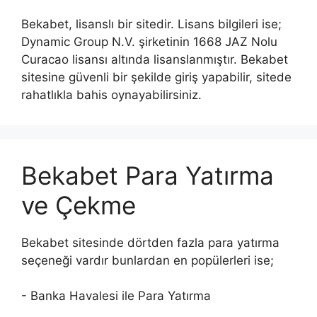
Bekabet, lisanslı bir sitedir. Lisans bilgileri ise;
Dynamic Group N.V. şirketinin 1668 JAZ Nolu
Curacao lisansı altında lisanslanmıştır. Bekabet
sitesine güvenli bir şekilde giriş yapabilir, sitede
rahatlıkla bahis oynayabilirsiniz.
Bekabet Para Yatırma
ve Çekme
Bekabet sitesinde dörtden fazla para yatırma
seçeneği vardır bunlardan en popülerleri ise;
- Banka Havalesi ile Para Yatırma