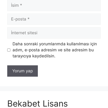
İsim
E-
posta
İnternet
sitesi
Daha sonraki yorumlarımda kullanılması için
adım, e-posta adresim ve site adresim bu
tarayıcıya kaydedilsin.
Bekabet Lisans