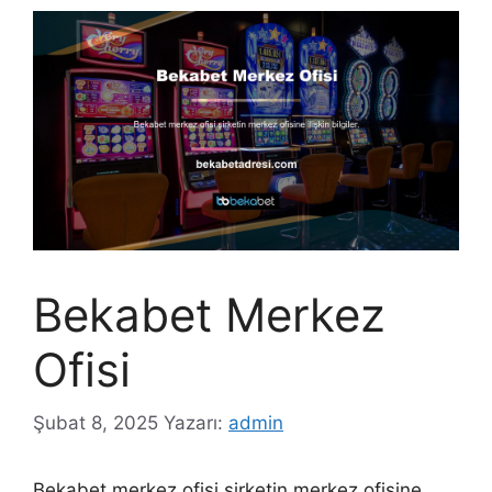
Bekabet Merkez
Ofisi
Şubat 8, 2025
Yazarı:
admin
Bekabet merkez ofisi şirketin merkez ofisine